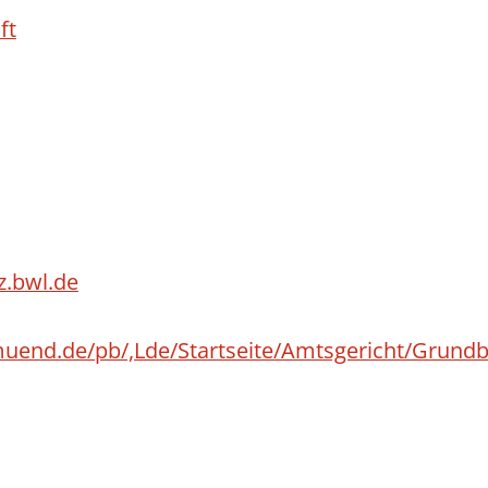
ft
.bwl.de
muend.de/pb/,Lde/Startseite/Amtsgericht/Grun