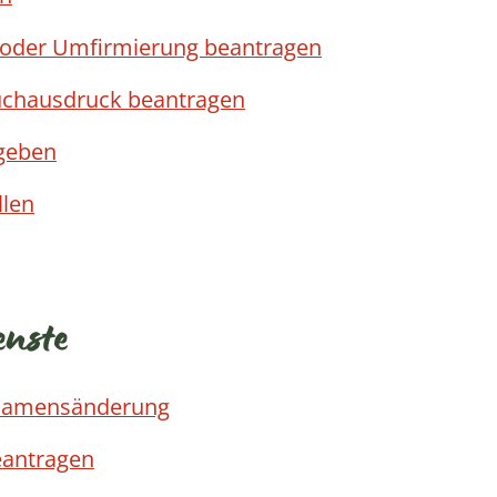
oder Umfirmierung beantragen
uchausdruck beantragen
bgeben
llen
enste
Namensänderung
eantragen