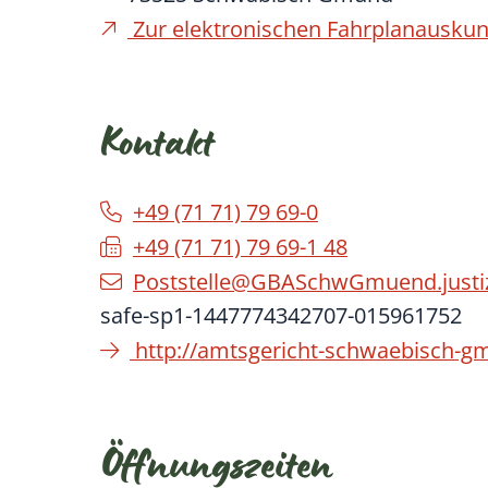
Zur elektronischen Fahrplanauskun
Kontakt
+49 (71
71) 79
69-0
+49 (71
71) 79
69-1
48
Poststelle@GBASchwGmuend.justiz
safe-sp1-1447774342707-015961752
http://amtsgericht-schwaebisch-g
Öffnungszeiten