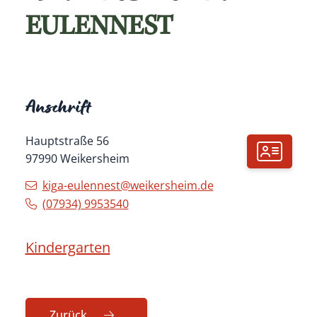
EULENNEST
Anschrift
Hauptstraße 56
97990
Weikersheim
kiga-eulennest@weikersheim.de
(0
79
34) 9
95
35
40
Kindergarten
Zurück