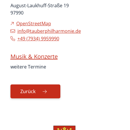
August-Laukhuff-Straße 19
97990
OpenStreetMap
info@tauberphilharmonie.de
+49 (79
34) 9
95
99
90
Musik & Konzerte
weitere Termine
Zurück