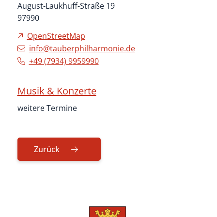
August-Laukhuff-Straße 19
97990
OpenStreetMap
info@tauberphilharmonie.de
+49 (79
34) 9
95
99
90
Musik & Konzerte
weitere Termine
Zurück