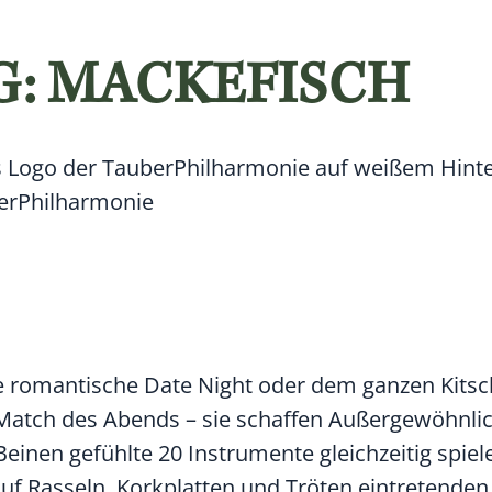
G: MACKEFISCH
rPhilharmonie
eine romantische Date Night oder dem ganzen Kit
t Match des Abends – sie schaffen Außergewöhnli
Beinen gefühlte 20 Instrumente gleichzeitig spiel
uf Rasseln, Korkplatten und Tröten eintretende