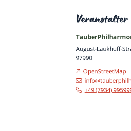
Veranstalter
TauberPhilharmo
August-Laukhuff-Str
97990
OpenStreetMap
info@tauberphil
+49 (79
34) 9
95
99