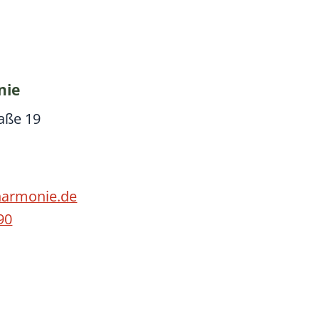
nie
aße 19
harmonie.de
90