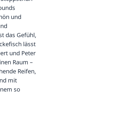
Sounds
chön und
und
st das Gefühl,
kefisch lässt
ert und Peter
einen Raum –
hende Reifen,
end mit
einem so