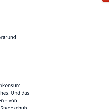
schkonsum
ches. Und das
en – von
n Steppschuh