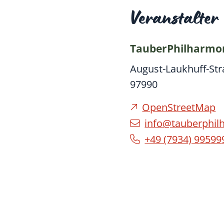
Veranstalter
TauberPhilharmo
August-Laukhuff-Str
97990
OpenStreetMap
info@tauberphil
+49 (79
34) 9
95
99