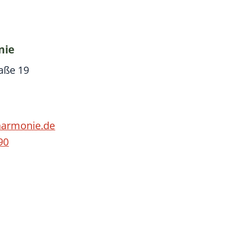
nie
aße 19
harmonie.de
90