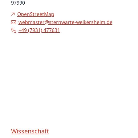
97990
OpenStreetMap
webmaster@sternwarte-weikersheim.de
+49 (79
31) 47
76
31
Wissenschaft