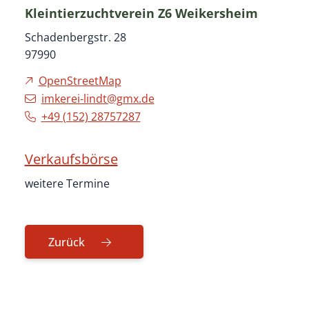
Kleintierzuchtverein Z6 Weikersheim
Schadenbergstr. 28
97990
OpenStreetMap
imkerei-lindt@gmx.de
+49 (1
52) 28
75
72
87
Verkaufsbörse
weitere Termine
Zurück