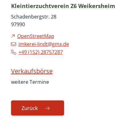
Kleintierzuchtverein Z6 Weikersheim
Schadenbergstr. 28
97990
OpenStreetMap
imkerei-lindt@gmx.de
+49 (1
52) 28
75
72
87
Verkaufsbörse
weitere Termine
Zurück