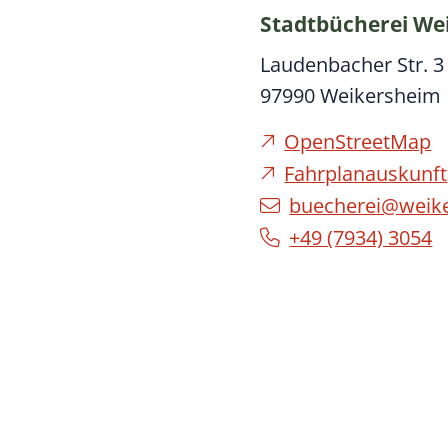
Stadtbücherei We
Laudenbacher Str. 3
97990
Weikersheim
OpenStreetMap
Fahrplanauskunft
buecherei@weik
+49 (79
34) 30
54