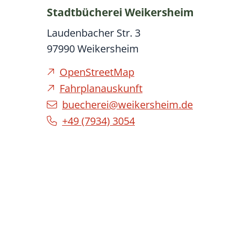
Stadtbücherei Weikersheim
Laudenbacher Str. 3
97990
Weikersheim
OpenStreetMap
Fahrplanauskunft
buecherei@weikersheim.de
+49 (79
34) 30
54