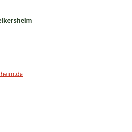
eikersheim
sheim.de