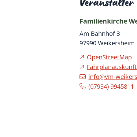
Veranstalter
Familienkirche W
Am Bahnhof 3
97990
Weikersheim
OpenStreetMap
Fahrplanauskunft
info@vm-weiker
(0
79
34) 9
94
58
11