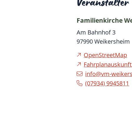
Veranstalter
Familienkirche W
Am Bahnhof 3
97990
Weikersheim
OpenStreetMap
Fahrplanauskunft
info@vm-weiker
(0
79
34) 9
94
58
11