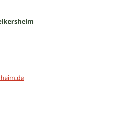
eikersheim
sheim.de