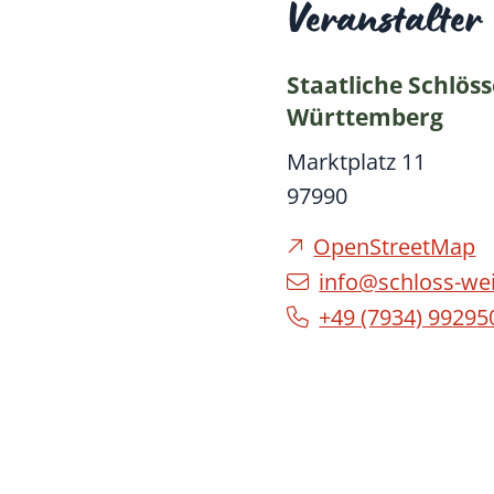
Veranstalter
Staatliche Schlös
Württemberg
Marktplatz 11
97990
OpenStreetMap
info@schloss-we
+49 (79
34) 99
29
5