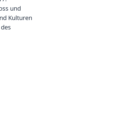
loss und
und Kulturen
 des