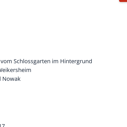
l Nowak
17.