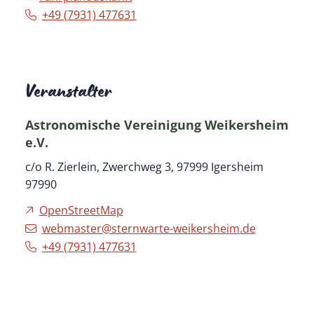
+49 (79
31) 47
76
31
Veranstalter
Astronomische Vereinigung Weikersheim
e.V.
c/o R. Zierlein, Zwerchweg 3, 97999 Igersheim
97990
OpenStreetMap
webmaster@sternwarte-weikersheim.de
+49 (79
31) 47
76
31