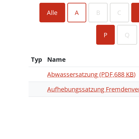
Alle
A
B
C
P
Q
Typ
Name
Abwassersatzung
(PDF,688
KB
)
Aufhebungssatzung Fremdenve