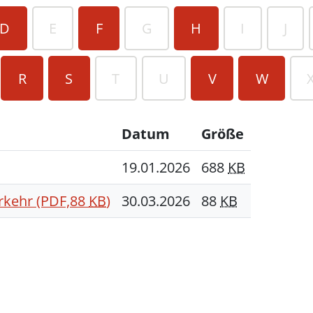
D
E
F
G
H
I
J
R
S
T
U
V
W
Datum
Größe
19.01.2026
688
KB
rkehr
(PDF,88
KB
)
30.03.2026
88
KB