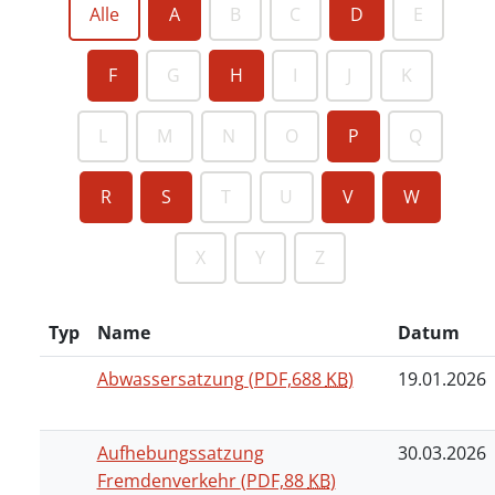
Alle
A
B
C
D
E
F
G
H
I
J
K
L
M
N
O
P
Q
R
S
T
U
V
W
X
Y
Z
Typ
Name
Datum
Abwassersatzung
(PDF,688
KB
)
19.01.2026
Aufhebungssatzung
30.03.2026
Fremdenverkehr
(PDF,88
KB
)